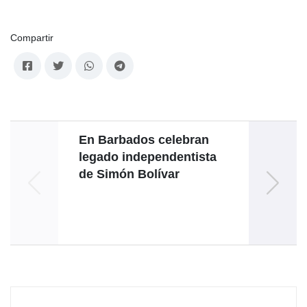
Compartir
En Barbados celebran
Go
legado independentista
an
de Simón Bolívar
comun
s