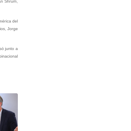
yan Shrum,
mérica del
ios, Jorge
só junto a
binacional