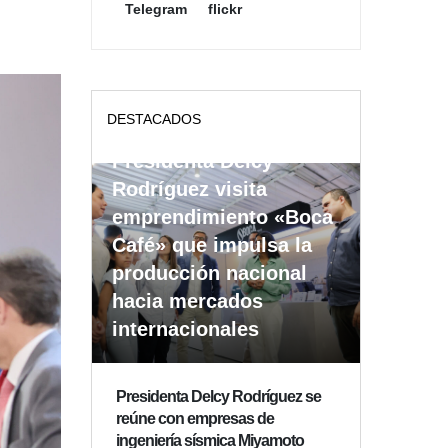
Telegram
flickr
DESTACADOS
Presidenta Delcy
Rodríguez visita
emprendimiento «Boca
Café» que impulsa la
producción nacional
hacia mercados
internacionales
Presidenta Delcy Rodríguez se
reúne con empresas de
ingeniería sísmica Miyamoto