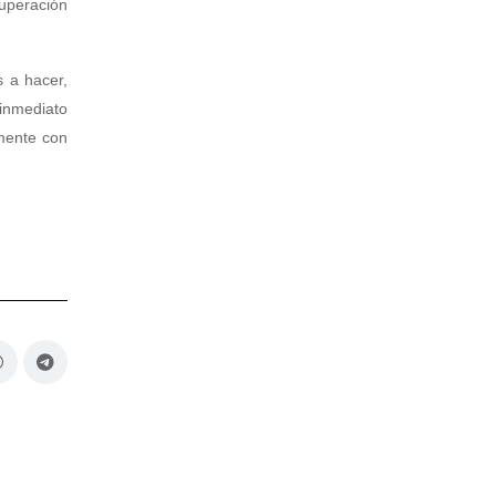
cuperación
s a hacer,
inmediato
amente con