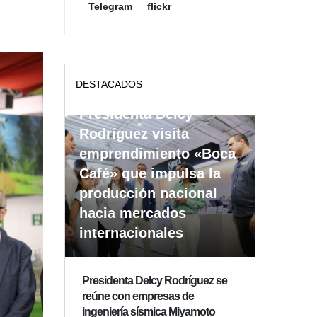
Telegram
flickr
DESTACADOS
Presidenta Delcy
Rodríguez visita
emprendimiento «Boca
Café» que impulsa la
producción nacional
hacia mercados
internacionales
Presidenta Delcy Rodríguez se
reúne con empresas de
ingeniería sísmica Miyamoto