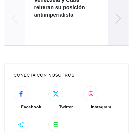
Venezuela y Cuba
Ven
reiteran su posición
coin
antiimperialista
coope
CONECTA CON NOSOTROS
Facebook
Twitter
Instagram