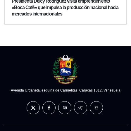
Presidenta Delcy Rodríguez visita emprendimiento
«Boca Café» que impulsa la producción nacional hacia
mercados internacionales
Avenida Urdaneta, esquina de Carmelitas. Caracas 1012, Venezuela