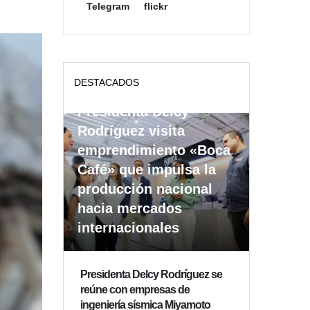
Telegram
flickr
DESTACADOS
Presidenta Delcy
Rodríguez visita
emprendimiento «Boca
Café» que impulsa la
producción nacional
hacia mercados
internacionales
Presidenta Delcy Rodríguez se
reúne con empresas de
ingeniería sísmica Miyamoto