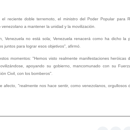
 el reciente doble terremoto, el ministro del Poder Popular para R
o venezolano a mantener la unidad y la movilización.
, Venezuela no está sola; Venezuela renacerá como ha dicho la p
 juntos para lograr esos objetivos", afirmó.
n estos momentos: "Hemos visto realmente manifestaciones heróicas 
 movilizándose, apoyando su gobierno, mancomunado con su Fuer
ción Civil, con los bomberos".
e afecto, "realmente nos hace sentir, como venezolanos, orgullosos 