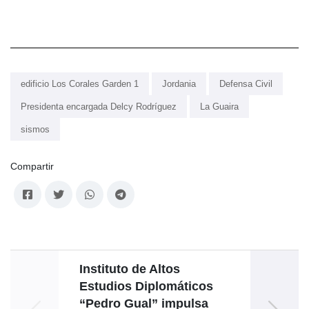
edificio Los Corales Garden 1
Jordania
Defensa Civil
Presidenta encargada Delcy Rodríguez
La Guaira
sismos
Compartir
Instituto de Altos
Ejecu
Estudios Diplomáticos
a Ba
“Pedro Gual” impulsa
ca