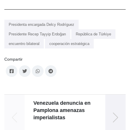
Presidenta encargada Delcy Rodríguez
Presidente Recep Tayyip Erdoğan
República de Türkiye
encuentro bilateral
cooperación estratégica
Compartir
Venezuela denuncia en
Pamplona amenazas
R
imperialistas
solid