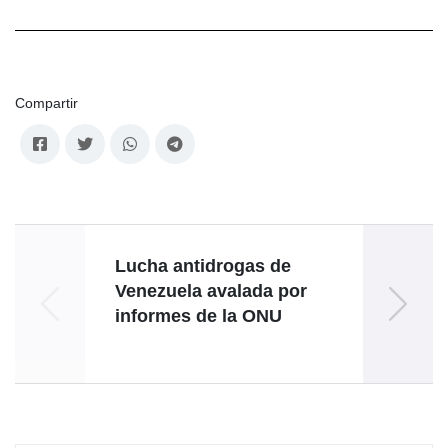
Compartir
Lucha antidrogas de
Jefe
Venezuela avalada por
a Cum
informes de la ONU
del 