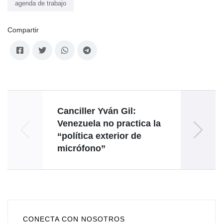
agenda de trabajo
Compartir
Canciller Yván Gil:
Com
Venezuela no practica la
“política exterior de
a
micrófono”
CONECTA CON NOSOTROS