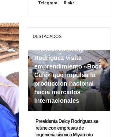
Telegram
flickr
DESTACADOS
Presidenta Delcy
Rodríguez visita
emprendimiento «Boca
Café» que impulsa la
producción nacional
hacia mercados
internacionales
Presidenta Delcy Rodríguez se
reúne con empresas de
ingeniería sísmica Miyamoto