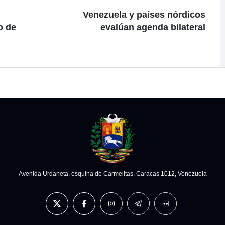
Venezuela y países nórdicos
o de
evalúan agenda bilateral
Avenida Urdaneta, esquina de Carmelitas. Caracas 1012, Venezuela