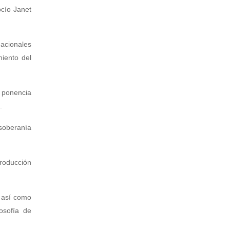
ocío Janet
nacionales
miento del
 ponencia
.
soberanía
producción
, así como
osofía de