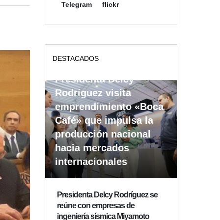
Telegram
flickr
DESTACADOS
Presidenta Delcy
Rodríguez visita
emprendimiento «Boca
Café» que impulsa la
producción nacional
hacia mercados
internacionales
Presidenta Delcy Rodríguez se
reúne con empresas de
ingeniería sísmica Miyamoto