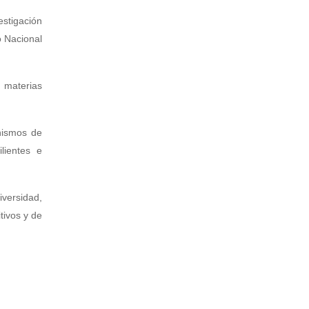
estigación
o Nacional
o materias
nismos de
lientes e
iversidad,
tivos y de