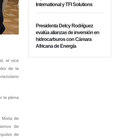
International y TFI Solutions
Presidenta Delcy Rodríguez
evalúa alianzas de inversión en
hidrocarburos con Cámara
Africana de Energía
l, el vice
ador de la
venezolano
r la plena
n Mixta de
nismos de
impulso de