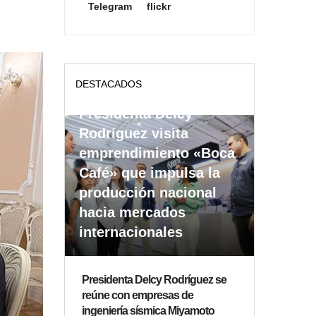
Telegram
flickr
DESTACADOS
Presidenta Delcy
Rodríguez visita
emprendimiento «Boca
Café» que impulsa la
producción nacional
hacia mercados
internacionales
Presidenta Delcy Rodríguez se
reúne con empresas de
ingeniería sísmica Miyamoto