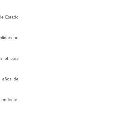
 de Estado
olidaridad
on el país
9 años de
cendente,