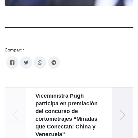
Compartir
Viceministra Pugh
participa en premiación
Monr
del concurso de
di
cortometrajes “Miradas
vigen
que Conectan: China y
fr
Venezuela”