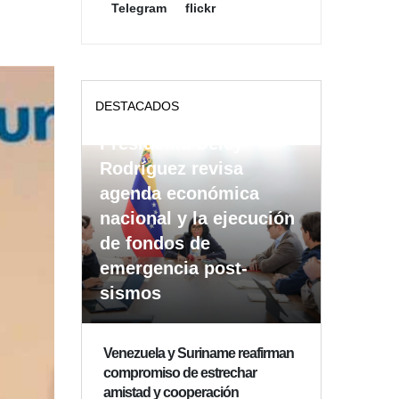
Telegram
flickr
DESTACADOS
Presidenta Delcy
Rodríguez revisa
agenda económica
nacional y la ejecución
de fondos de
emergencia post-
sismos
Venezuela y Suriname reafirman
compromiso de estrechar
amistad y cooperación