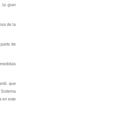
 la gran
nsa de la
 parte de
 medidas
antó que
 Sistema
a en este