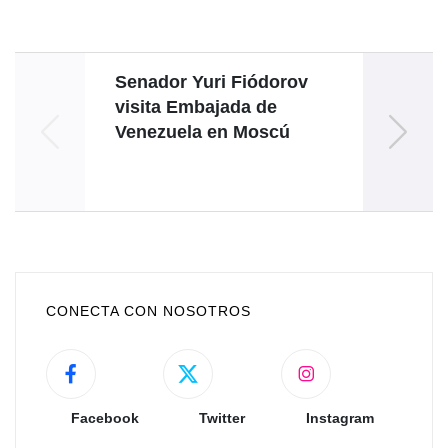
Senador Yuri Fiódorov
Venez
visita Embajada de
de s
Venezuela en Moscú
conme
del
CONECTA CON NOSOTROS
Facebook
Twitter
Instagram