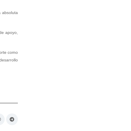
a absoluta
 de apoyo,
porte como
desarrollo