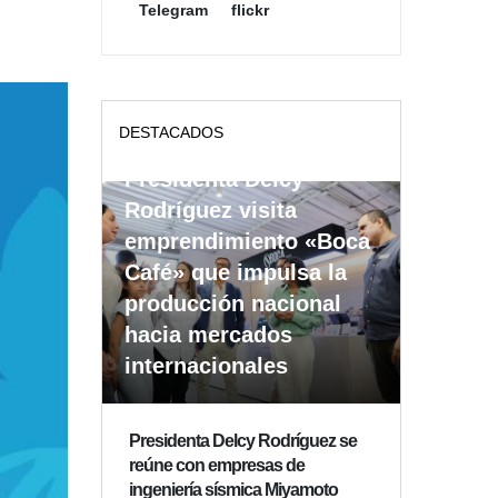
Telegram
flickr
DESTACADOS
Presidenta Delcy
Rodríguez visita
emprendimiento «Boca
Café» que impulsa la
producción nacional
hacia mercados
internacionales
Presidenta Delcy Rodríguez se
reúne con empresas de
ingeniería sísmica Miyamoto