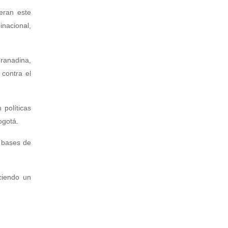
eran este
nacional,
granadina,
 contra el
 políticas
ogotá.
s bases de
ciendo un