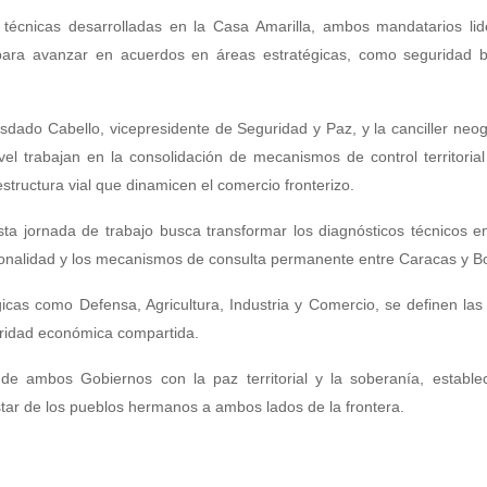
cnicas desarrolladas en la Casa Amarilla, ambos mandatarios lid
para avanzar en acuerdos en áreas estratégicas, como seguridad bi
dado Cabello, vicepresidente de Seguridad y Paz, y la canciller neo
vel trabajan en la consolidación de mecanismos de control territorial
estructura vial que dinamicen el comercio fronterizo.
sta jornada de trabajo busca transformar los diagnósticos técnicos en
tucionalidad y los mecanismos de consulta permanente entre Caracas y B
égicas como Defensa, Agricultura, Industria y Comercio, se definen la
ridad económica compartida.
 de ambos Gobiernos con la paz territorial y la soberanía, estable
estar de los pueblos hermanos a ambos lados de la frontera.