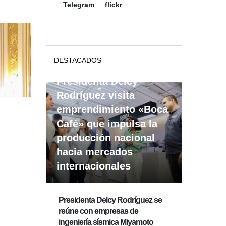
Telegram
flickr
DESTACADOS
Presidenta Delcy
Rodríguez visita
emprendimiento «Boca
Café» que impulsa la
producción nacional
hacia mercados
internacionales
Presidenta Delcy Rodríguez se
reúne con empresas de
ingeniería sísmica Miyamoto