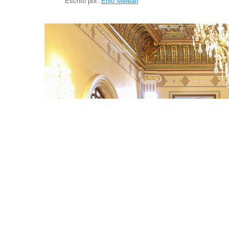
Escrito por:
Enio Meleán