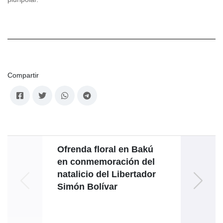
Compartir
Ofrenda floral en Bakú
P
en conmemoración del
Rod
natalicio del Libertador
inve
Simón Bolívar
intern