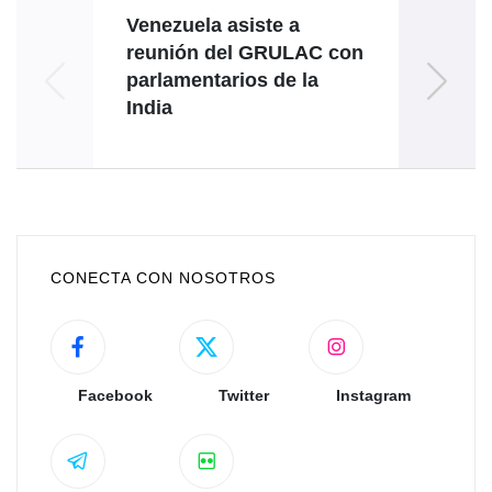
Venezuela asiste a
Emb
reunión del GRULAC con
se r
parlamentarios de la
de la
India
CONECTA CON NOSOTROS
Facebook
Twitter
Instagram