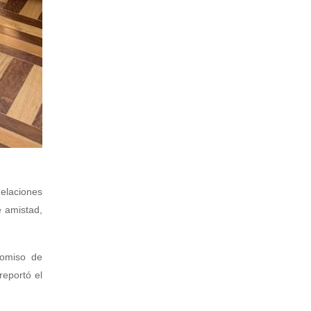
elaciones
e amistad,
romiso de
reportó el