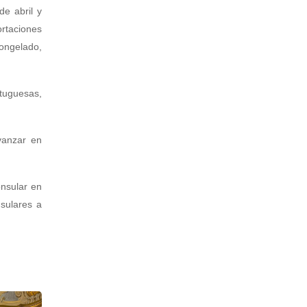
e abril y
ortaciones
ongelado,
rtuguesas,
avanzar en
nsular en
sulares a