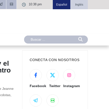
10:38 pm
Español
Inglés
CONECTA CON NOSOTROS
 el
ntro
Facebook
Twitter
Instagram
ie Jeanne
écdotas,