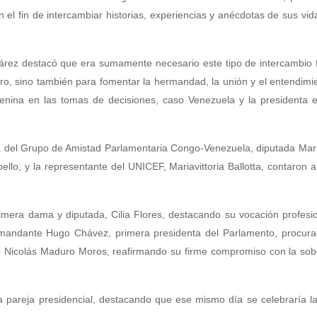
n el fin de intercambiar historias, experiencias y anécdotas de sus vid
uárez destacó que era sumamente necesario este tipo de intercambio
ro, sino también para fomentar la hermandad, la unión y el entendimi
emenina en las tomas de decisiones, caso Venezuela y la presidenta
nta del Grupo de Amistad Parlamentaria Congo-Venezuela, diputada Ma
lo, y la representante del UNICEF, Mariavittoria Ballotta, contaron 
imera dama y diputada, Cilia Flores, destacando su vocación profes
comandante Hugo Chávez, primera presidenta del Parlamento, procura
ente Nicolás Maduro Moros, reafirmando su firme compromiso con la so
la pareja presidencial, destacando que ese mismo día se celebraría 