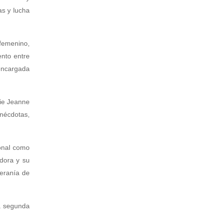
as y lucha
 femenino,
ento entre
 encargada
rie Jeanne
anécdotas,
ional como
dora y su
beranía de
la segunda