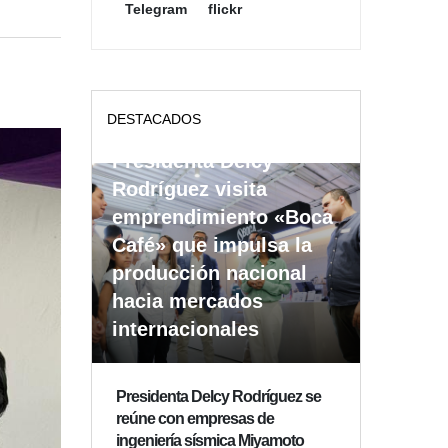
Telegram
flickr
DESTACADOS
Presidenta Delcy
Rodríguez visita
emprendimiento «Boca
Café» que impulsa la
producción nacional
hacia mercados
internacionales
Presidenta Delcy Rodríguez se
reúne con empresas de
ingeniería sísmica Miyamoto