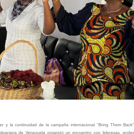
 y la continuidad de la campaña internacional “Bring Them Back”,
ivariana de Venezuela organizó un encuentro con lideresas, profes