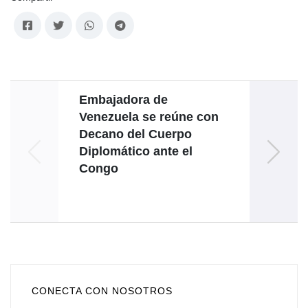
Embajadora de
Em
Venezuela se reúne con
firm
Decano del Cuerpo
de
Diplomático ante el
Congo
CONECTA CON NOSOTROS