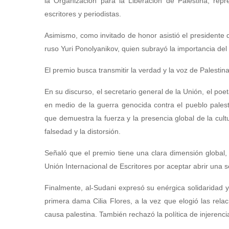
la Organización para la Liberación de Palestina; repr
escritores y periodistas.
Asimismo, como invitado de honor asistió el presidente d
ruso Yuri Ponolyanikov, quien subrayó la importancia del i
El premio busca transmitir la verdad y la voz de Palestin
En su discurso, el secretario general de la Unión, el po
en medio de la guerra genocida contra el pueblo pales
que demuestra la fuerza y la presencia global de la cultu
falsedad y la distorsión.
Señaló que el premio tiene una clara dimensión global, a
Unión Internacional de Escritores por aceptar abrir una 
Finalmente, al-Sudani expresó su enérgica solidaridad 
primera dama Cilia Flores, a la vez que elogió las rela
causa palestina. También rechazó la política de injerenc