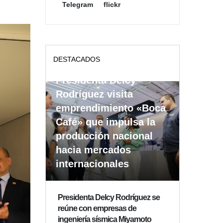
Telegram
flickr
DESTACADOS
Presidenta Delcy
Rodríguez visita
emprendimiento «Boca
Café» que impulsa la
producción nacional
hacia mercados
internacionales
Presidenta Delcy Rodríguez se
reúne con empresas de
ingeniería sísmica Miyamoto