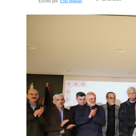
Escrito por:
Enio Meleán