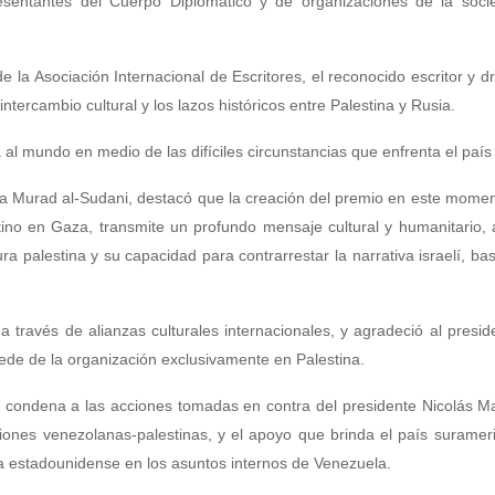
esentantes del Cuerpo Diplomático y de organizaciones de la socied
e la Asociación Internacional de Escritores, el reconocido escritor y 
ntercambio cultural y los lazos históricos entre Palestina y Rusia.
a al mundo en medio de las difíciles circunstancias que enfrenta el país
eta Murad al-Sudani, destacó que la creación del premio en este moment
tino en Gaza, transmite un profundo mensaje cultural y humanitario,
ra palestina y su capacidad para contrarrestar la narrativa israelí, ba
 través de alianzas culturales internacionales, y agradeció al presid
sede de la organización exclusivamente en Palestina.
y condena a las acciones tomadas en contra del presidente Nicolás M
ciones venezolanas-palestinas, y el apoyo que brinda el país suramer
ia estadounidense en los asuntos internos de Venezuela.