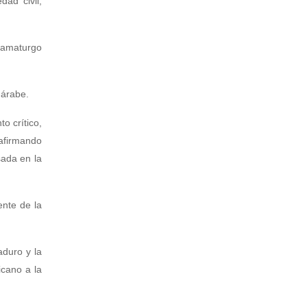
ad civil;
dramaturgo
 árabe.
o crítico,
 afirmando
sada en la
ente de la
aduro y la
icano a la