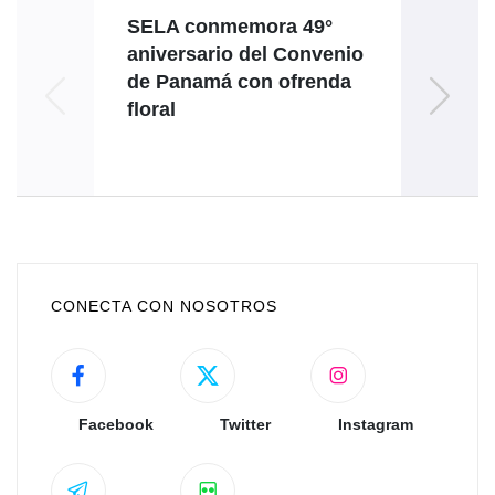
SELA conmemora 49°
Venez
aniversario del Convenio
l
de Panamá con ofrenda
don
floral
CONECTA CON NOSOTROS
Facebook
Twitter
Instagram