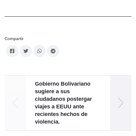
Compartir
Gobierno Bolivariano
V
sugiere a sus
ciudadanos postergar
viajes a EEUU ante
Conoc
recientes hechos de
Repúb
violencia.