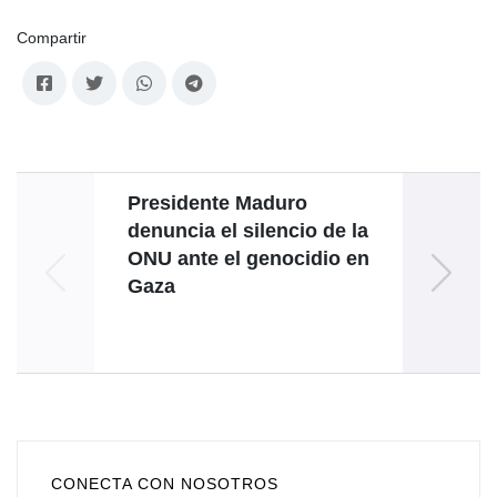
Compartir
Presidente Maduro
M
denuncia el silencio de la
COP3
ONU ante el genocidio en
Gaza
mecan
CONECTA CON NOSOTROS