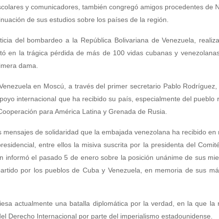
 escolares y comunicadores, también congregó amigos procedentes de 
nuación de sus estudios sobre los países de la región.
ticia del bombardeo a la República Bolivariana de Venezuela, realiz
ó en la trágica pérdida de más de 100 vidas cubanas y venezolanas,
primera dama.
 Venezuela en Moscú, a través del primer secretario Pablo Rodríguez,
poyo internacional que ha recibido su país, especialmente del pueblo 
e Cooperación para América Latina y Grenada de Rusia.
s mensajes de solidaridad que la embajada venezolana ha recibido en
presidencial, entre ellos la misiva suscrita por la presidenta del Comi
en informó el pasado 5 de enero sobre la posición unánime de sus m
partido por los pueblos de Cuba y Venezuela, en memoria de sus már
esa actualmente una batalla diplomática por la verdad, en la que la 
 del Derecho Internacional por parte del imperialismo estadounidense.