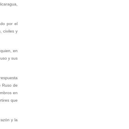
Nicaragua,
ado por el
 civiles y
 quien, en
ruso y sus
 respuesta
té Ruso de
iembros en
tires que
razón y la