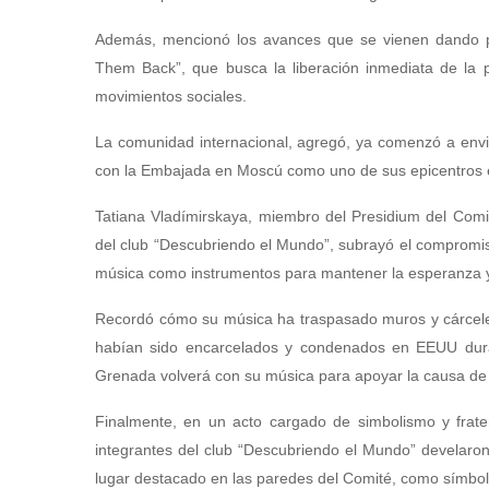
Además, mencionó los avances que se vienen dando par
Them Back”, que busca la liberación inmediata de la par
movimientos sociales.
La comunidad internacional, agregó, ya comenzó a envia
con la Embajada en Moscú como uno de sus epicentros en 
Tatiana Vladímirskaya, miembro del Presidium del Comi
del club “Descubriendo el Mundo”, subrayó el compromiso
música como instrumentos para mantener la esperanza y l
Recordó cómo su música ha traspasado muros y cárceles
habían sido encarcelados y condenados en EEUU durant
Grenada volverá con su música para apoyar la causa de la
Finalmente, en un acto cargado de simbolismo y frat
integrantes del club “Descubriendo el Mundo” develaro
lugar destacado en las paredes del Comité, como símbolo