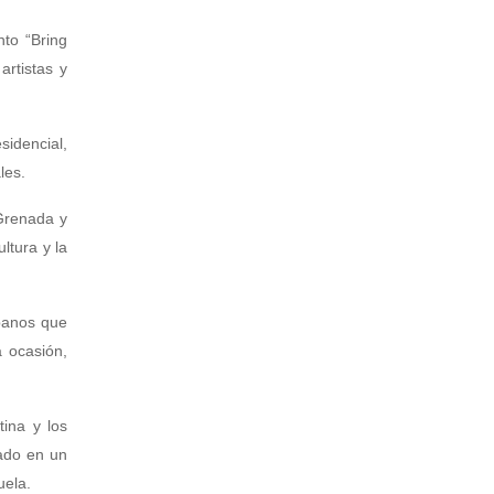
to “Bring
artistas y
sidencial,
les.
Grenada y
ltura y la
ubanos que
 ocasión,
ina y los
cado en un
uela.