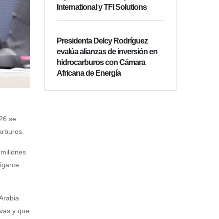
International y TFI Solutions
Presidenta Delcy Rodríguez
evalúa alianzas de inversión en
hidrocarburos con Cámara
Africana de Energía
026 se
arburos.
 millones
gigante
Arabia
rvas y que