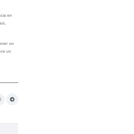
ncia en
aís,
ener un
ece un