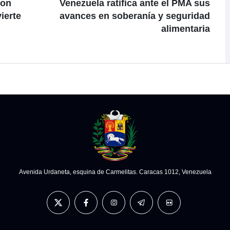
con
Venezuela ratifica ante el PMA sus
ierte
avances en soberanía y seguridad
alimentaria
Avenida Urdaneta, esquina de Carmelitas. Caracas 1012, Venezuela