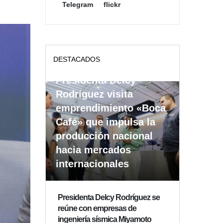
Telegram
flickr
DESTACADOS
Presidenta Delcy
Rodríguez visita
emprendimiento «Boca
Café» que impulsa la
producción nacional
hacia mercados
internacionales
Presidenta Delcy Rodríguez se
reúne con empresas de
ingeniería sísmica Miyamoto