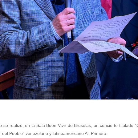
 se realizó, en la Sala Buen Vivir de Bruselas, un concierto titulado “
r del Pueblo" venezolano y latinoamericano Alí Primera.