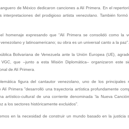
anguero de México dedicaron canciones a Alí Primera. En el repertor
interpretaciones del prodigioso artista venezolano. También formó 
ió el homenaje expresando que “Alí Primera se consolidó como la v
 venezolano y latinoamericano; su obra es un universal canto a la paz”
pública Bolivariana de Venezuela ante la Unión Europea (UE), agrad
GC, que –junto a esta Misión Diplomática– organizaron este sign
onal de Alí Primera.
emática figura del cantautor venezolano, uno de los principales r
 Alí Primera "desarrolló una trayectoria artística profundamente co
 artístico-cultural de una corriente denominada 'la Nueva Canción'
oz a los sectores históricamente excluidos".
mos en la necesidad de construir un mundo basado en la justicia so