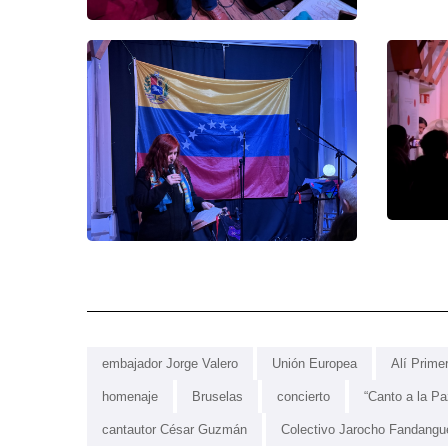
embajador Jorge Valero
Unión Europea
Alí Prime
homenaje
Bruselas
concierto
“Canto a la Pa
cantautor César Guzmán
Colectivo Jarocho Fandangu