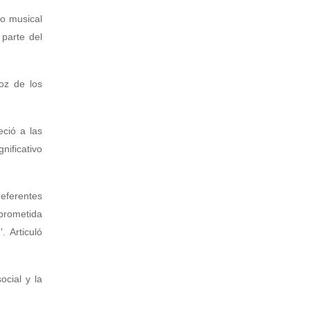
io musical
parte del
oz de los
.
eció a las
ificativo
eferentes
mprometida
. Articuló
cial y la