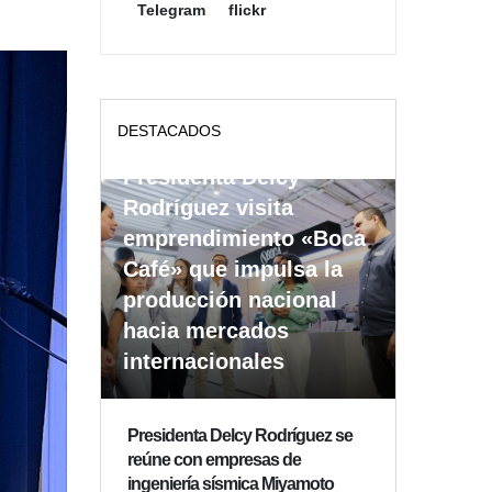
Telegram
flickr
DESTACADOS
Presidenta Delcy
Rodríguez visita
emprendimiento «Boca
Café» que impulsa la
producción nacional
hacia mercados
internacionales
Presidenta Delcy Rodríguez se
reúne con empresas de
ingeniería sísmica Miyamoto