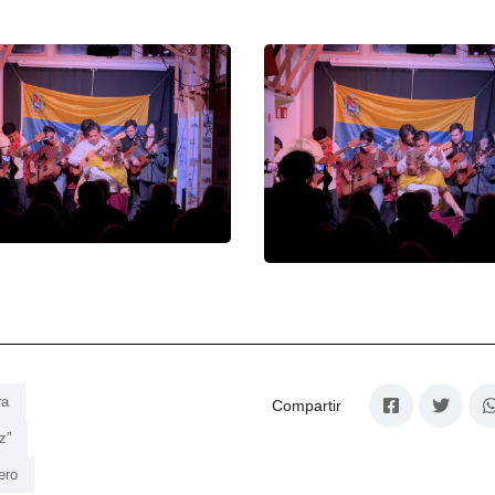
ra
Compartir
z”
ero