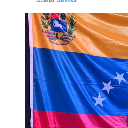
Escrito por:
Enio Meleán