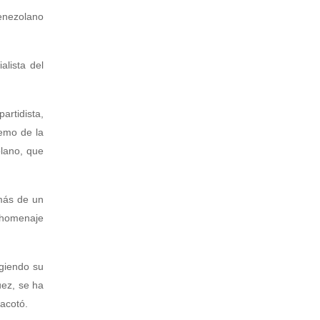
venezolano
alista del
rtidista,
emo de la
olano, que
 más de un
s homenaje
igiendo su
uez, se ha
 acotó.