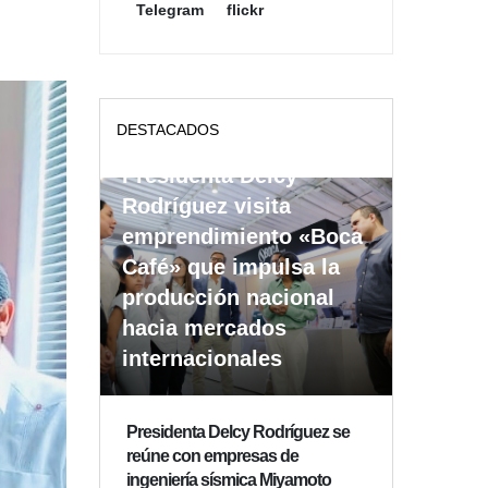
Telegram
flickr
DESTACADOS
Presidenta Delcy
Rodríguez visita
emprendimiento «Boca
Café» que impulsa la
producción nacional
hacia mercados
internacionales
Presidenta Delcy Rodríguez se
reúne con empresas de
ingeniería sísmica Miyamoto