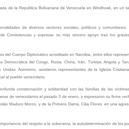
ada de la República Bolivariana de Venezuela en Windhoek, en un sig
nalidades de diversos sectores sociales, políticos y comunitarios,
 de Condolencias y expresar su más sincero apoyo tras los grave
os del Cuerpo Diplomático acreditado en Namibia, entre ellos represe
a Democrática del Congo, Rusia, China, Irán, Türkiye, Angola y Tan
nidas. Asimismo, asistieron representantes de la Iglesia Cristiana
al al pueblo venezolano.
rofunda consternación y solidaridad con las familias de las víctimas
enar de venezolanos el pasado 3 de enero, y expresaron su firme rec
olás Maduro Moros, y de la Primera Dama, Cilia Flores, en una agresi
mportancia del respeto a la soberanía, la autodeterminación de los pu