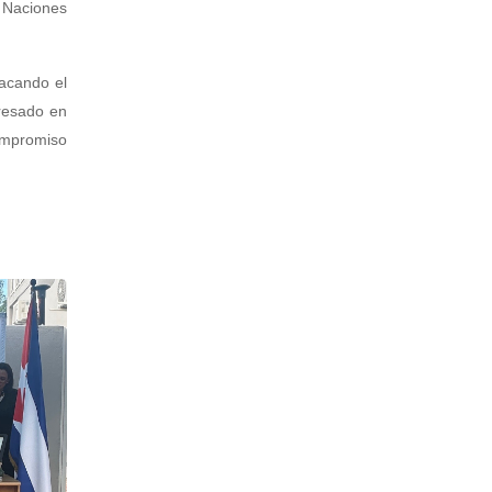
s Naciones
tacando el
resado en
compromiso