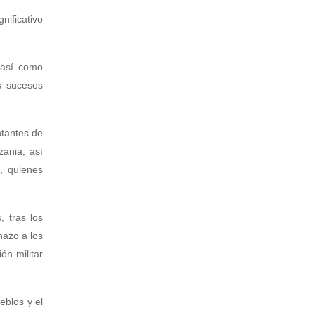
nificativo
 así como
s sucesos
ntantes de
zania, así
, quienes
, tras los
hazo a los
ón militar
eblos y el