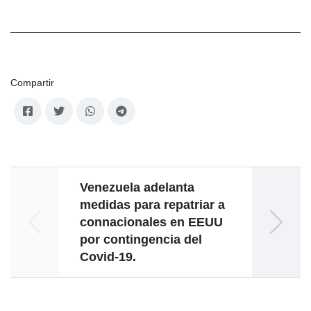
Compartir
Venezuela adelanta
medidas para repatriar a
venez
connacionales en EEUU
e
por contingencia del
na
Covid-19.