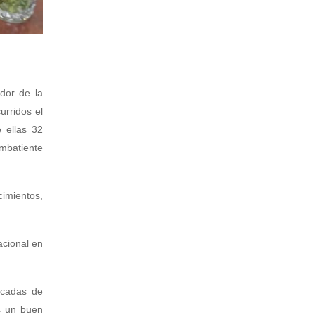
dor de la
urridos el
 ellas 32
mbatiente
imientos,
acional en
écadas de
es un buen