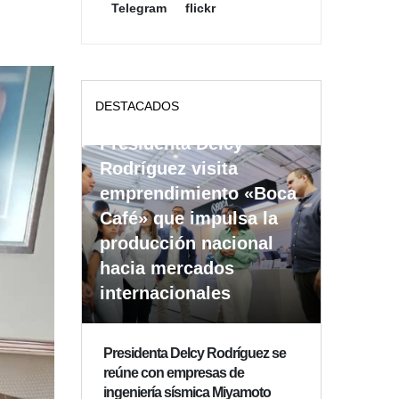
Telegram
flickr
DESTACADOS
Presidenta Delcy
Rodríguez visita
emprendimiento «Boca
Café» que impulsa la
producción nacional
hacia mercados
internacionales
Presidenta Delcy Rodríguez se
reúne con empresas de
ingeniería sísmica Miyamoto