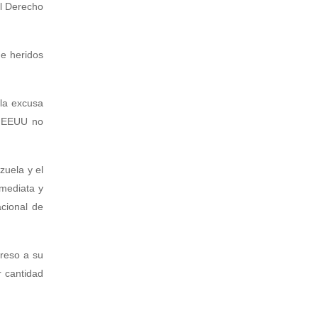
el Derecho
de heridos
 la excusa
s EEUU no
zuela y el
nmediata y
acional de
greso a su
r cantidad