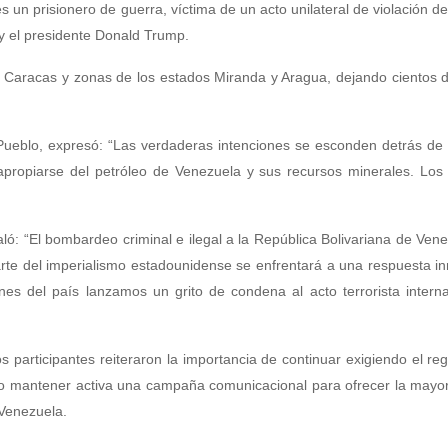
 un prisionero de guerra, víctima de un acto unilateral de violación d
 y el presidente Donald Trump.
 Caracas y zonas de los estados Miranda y Aragua, dejando cientos 
 Pueblo, expresó: “Las verdaderas intenciones se esconden detrás de
 apropiarse del petróleo de Venezuela y sus recursos minerales. Lo
ó: “El bombardeo criminal e ilegal a la República Bolivariana de Vene
arte del imperialismo estadounidense se enfrentará a una respuesta i
ones del país lanzamos un grito de condena al acto terrorista intern
 participantes reiteraron la importancia de continuar exigiendo el re
omo mantener activa una campaña comunicacional para ofrecer la mayo
 Venezuela.