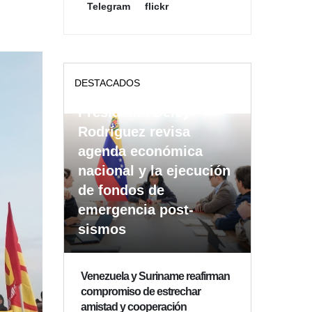
Telegram
flickr
DESTACADOS
Presidenta Delcy
Rodríguez revisa
agenda económica
nacional y la ejecución
de fondos de
emergencia post-
sismos
Venezuela y Suriname reafirman
compromiso de estrechar
amistad y cooperación