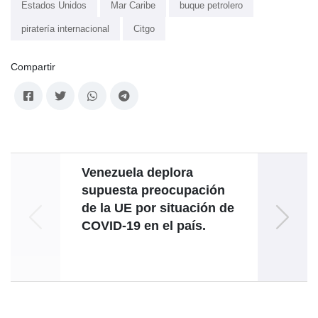
Estados Unidos
Mar Caribe
buque petrolero
piratería internacional
Citgo
Compartir
Venezuela deplora
supuesta preocupación
de la UE por situación de
C
COVID-19 en el país.
ant
d