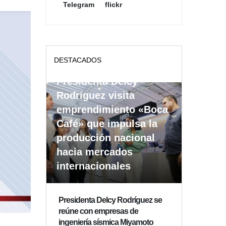
Telegram
flickr
DESTACADOS
Presidenta Delcy
Rodríguez visita
emprendimiento «Boca
Café» que impulsa la
producción nacional
hacia mercados
internacionales
Presidenta Delcy Rodríguez se
reúne con empresas de
ingeniería sísmica Miyamoto