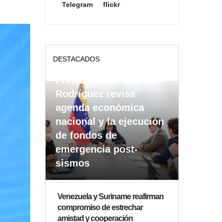
Telegram
flickr
DESTACADOS
Presidenta Delcy
Rodríguez revisa
agenda económica
nacional y la ejecución
de fondos de
emergencia post-
sismos
Venezuela y Suriname reafirman
compromiso de estrechar
amistad y cooperación