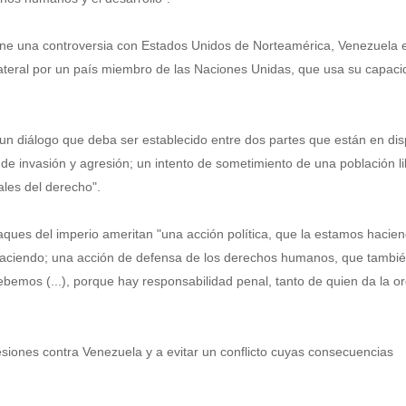
 tiene una controversia con Estados Unidos de Norteamérica, Venezuela 
lateral por un país miembro de las Naciones Unidas, que usa su capac
un diálogo que deba ser establecido entre dos partes que están en dis
 de invasión y agresión; un intento de sometimiento de una población li
ales del derecho".
ataques del imperio ameritan "una acción política, que la estamos hacie
 haciendo; una acción de defensa de los derechos humanos, que tambi
ebemos (...), porque hay responsabilidad penal, tanto de quien da la o
resiones contra Venezuela y a evitar un conflicto cuyas consecuencias