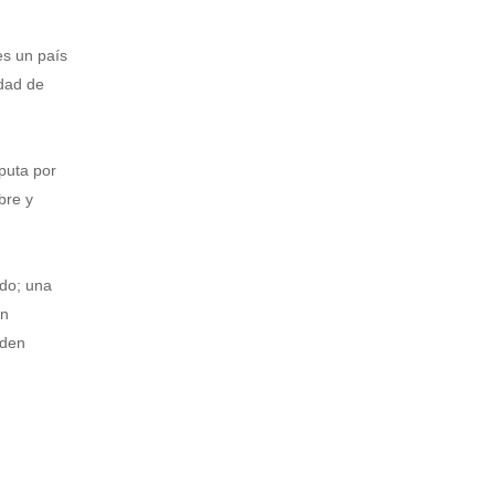
es un país
idad de
puta por
bre y
ndo; una
én
rden