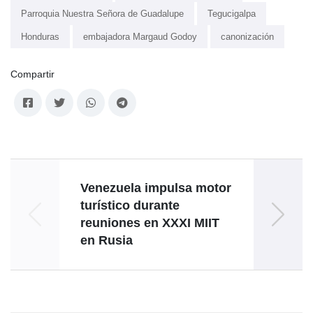
Parroquia Nuestra Señora de Guadalupe
Tegucigalpa
Honduras
embajadora Margaud Godoy
canonización
Compartir
Venezuela impulsa motor
Emb
turístico durante
o
reuniones en XXXI MIIT
conm
en Rusia