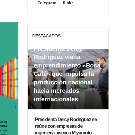
Telegram
flickr
DESTACADOS
Presidenta Delcy
Rodríguez visita
emprendimiento «Boca
Café» que impulsa la
producción nacional
hacia mercados
internacionales
Presidenta Delcy Rodríguez se
reúne con empresas de
ingeniería sísmica Miyamoto