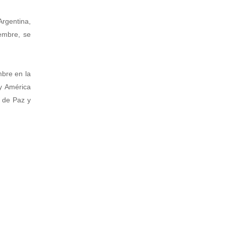
Argentina,
iembre, se
mbre en la
 y América
a de Paz y