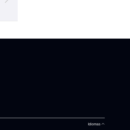
Senado
inform
Idiomas