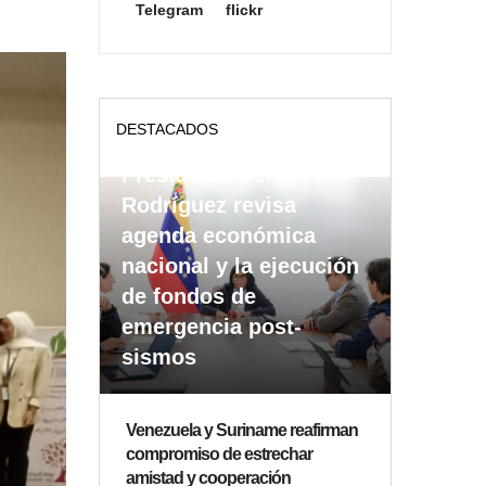
Telegram
flickr
DESTACADOS
Presidenta Delcy
Rodríguez revisa
agenda económica
nacional y la ejecución
de fondos de
emergencia post-
sismos
Venezuela y Suriname reafirman
compromiso de estrechar
amistad y cooperación