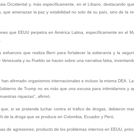
 Asia Occidental y, más específicamente, en el Líbano, destacando qu
, que amenazan la paz y estabilidad no solo de su país, sino de la re
ones que EEUU perpetra en América Latina, específicamente en el Ma
.
esfuerzos que realiza Berri para fortalecer la soberanía y la segur
Venezuela y su Pueblo se hacen sobre una narrativa falsa, inventando
 lo han afirmado organismos internacionales e incluso la misma DEA. L
 Gobierno de Trump no es más que una excusa para intimidarnos y ag
nuestras riquezas”, afirmó.
ue, si se pretende luchar contra el tráfico de drogas, debieron ma
5 % de la droga que se produce en Colombia, Ecuador y Perú.
mas de agresiones, producto de los problemas internos en EEUU, prin