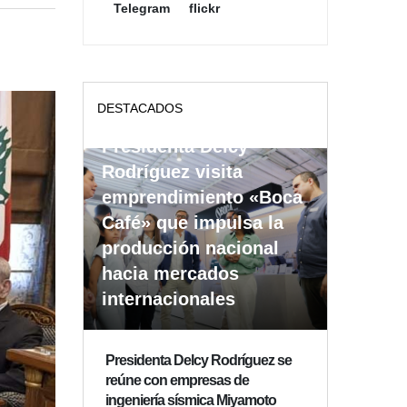
Telegram
flickr
DESTACADOS
Presidenta Delcy
Rodríguez visita
emprendimiento «Boca
Café» que impulsa la
producción nacional
hacia mercados
internacionales
Presidenta Delcy Rodríguez se
reúne con empresas de
ingeniería sísmica Miyamoto