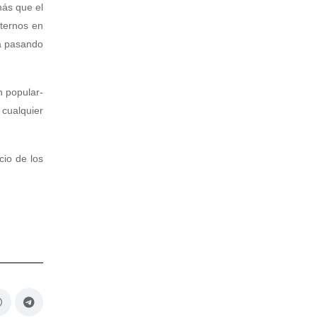
más que el
nternos en
tá pasando
n popular-
 cualquier
io de los