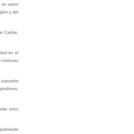
e en estos
gión y del
r Caribe,
idad en el
 historias
a supuesta
redirnos,
ndar esos
cipalmente