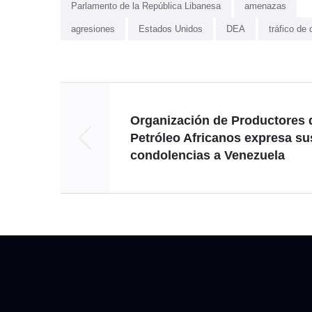
Parlamento de la República Libanesa
amenazas
agresiones
Estados Unidos
DEA
tráfico de 
Organización de Productores 
Petróleo Africanos expresa su
condolencias a Venezuela