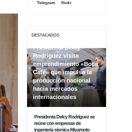
Telegram
flickr
DESTACADOS
Presidenta Delcy
Rodríguez visita
emprendimiento «Boca
Café» que impulsa la
producción nacional
hacia mercados
internacionales
Presidenta Delcy Rodríguez se
reúne con empresas de
ingeniería sísmica Miyamoto