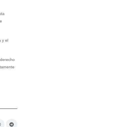
sta
de
 y el
 derecho
ntamente