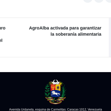
uro
AgroAlba activada para garantizar
la soberanía alimentaria
el
Avenida Urdaneta, esquina de Carmelitas. Caracas 1012, Venezuela