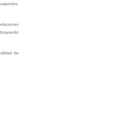
asaportes,
relaciones
subrayando
alidad de