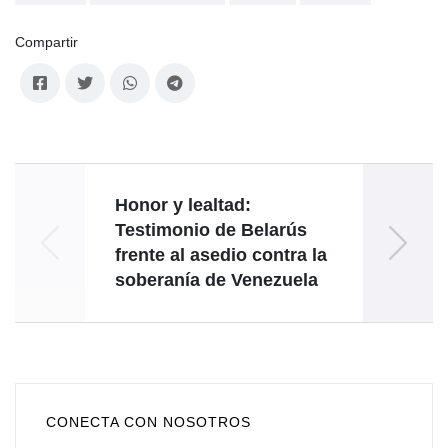
Compartir
Honor y lealtad:
G
Testimonio de Belarús
Defen
frente al asedio contra la
ONU
soberanía de Venezuela
tras 
CONECTA CON NOSOTROS