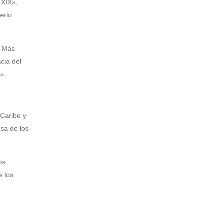
 XIX»,
erio
. Más
cia del
».
 Caribe y
nsa de los
os.
e los