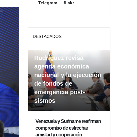
Telegram
flickr
DESTACADOS
Presidenta Delcy
Rodríguez revisa
agenda económica
nacional y la ejecución
de fondos de
emergencia post-
sismos
Venezuela y Suriname reafirman
compromiso de estrechar
amistad y cooperación