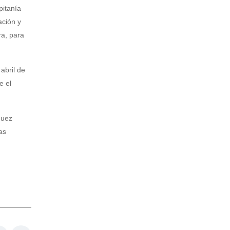
pitanía
ación y
ra, para
abril de
e el
guez
as