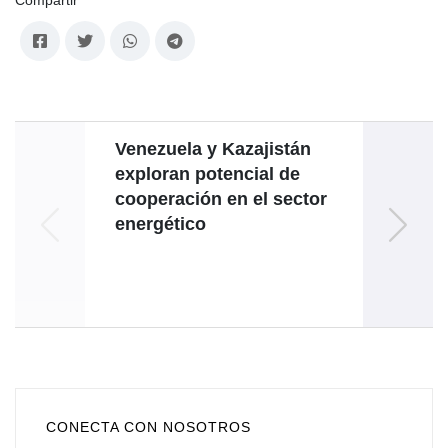
Compartir
Venezuela y Kazajistán
Venez
exploran potencial de
cooperación en el sector
en
energético
confl
Repúb
CONECTA CON NOSOTROS