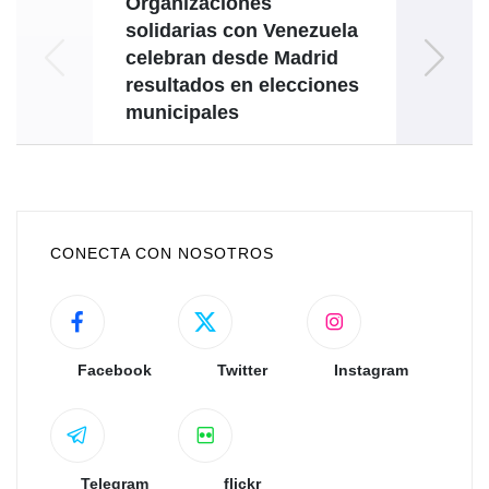
Organizaciones
solidarias con Venezuela
solida
celebran desde Madrid
chi
resultados en elecciones
en 
municipales
CONECTA CON NOSOTROS
Facebook
Twitter
Instagram
Telegram
flickr