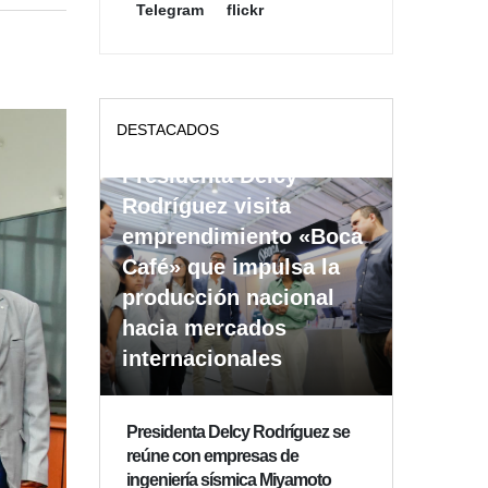
Telegram
flickr
DESTACADOS
Presidenta Delcy
Rodríguez visita
emprendimiento «Boca
Café» que impulsa la
producción nacional
hacia mercados
internacionales
Presidenta Delcy Rodríguez se
reúne con empresas de
ingeniería sísmica Miyamoto