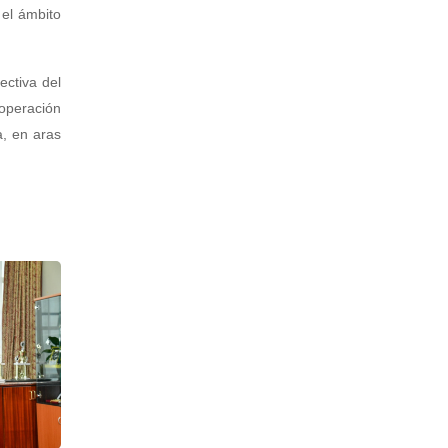
 el ámbito
ectiva del
operación
a, en aras