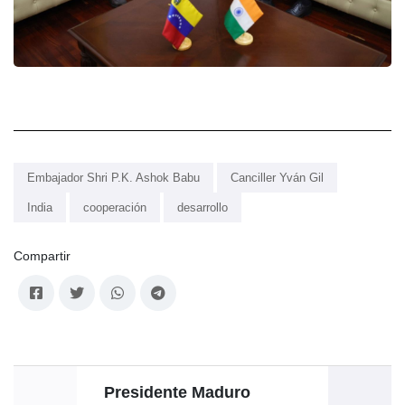
Embajador Shri P.K. Ashok Babu
Canciller Yván Gil
India
cooperación
desarrollo
Compartir
Presidente Maduro
P