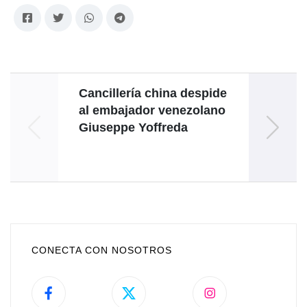
Cancillería china despide
Briga
al embajador venezolano
y
Giuseppe Yoffreda
ma
co
CONECTA CON NOSOTROS